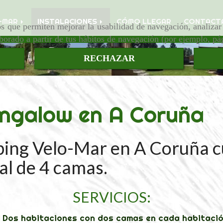
-MAR
INSTALACIONES
CÓMO LLEGAR
CONTACT
ros que permiten mejorar la usabilidad de navegación, analiza
aborado a partir de tus hábitos de navegación (por ejemplo, pá
RECHAZAR
ngalow en A Coruña
ing Velo-Mar en A Coruña c
al de 4 camas.
SERVICIOS:
Dos habitaciones con dos camas en cada habitació