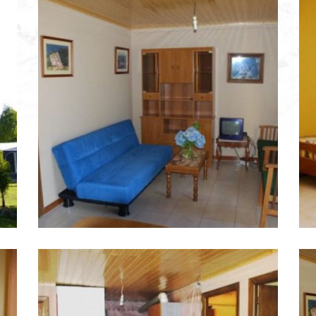
Camping bungalow A
C
Ampliar
Coruña
b