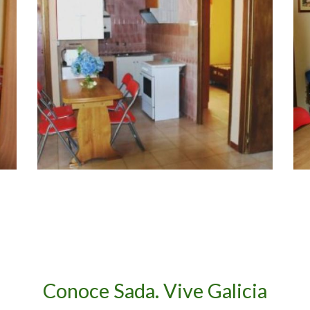
A Coruña camping
A
Ampliar
bungalow
b
Conoce Sada. Vive Galicia