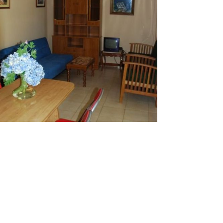
 Coruña camping
Ampliar
ungalow