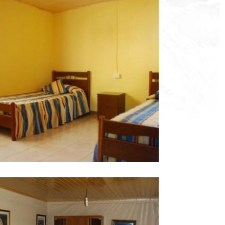
amping con
Ampliar
ungalow A Coruña