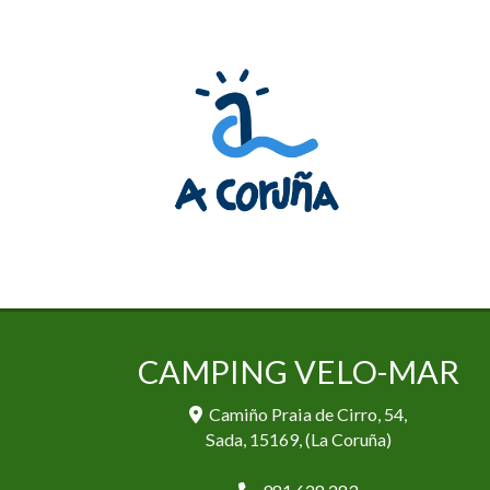
CAMPING VELO-MAR
Camiño Praia de Cirro, 54,
Sada
,
15169
,
(La Coruña)