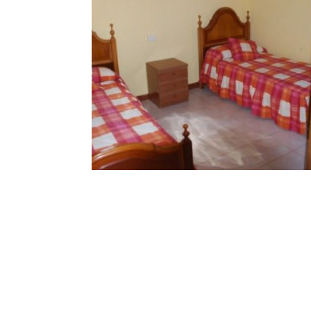
Camping bungalow
Ampliar
en A Coruña