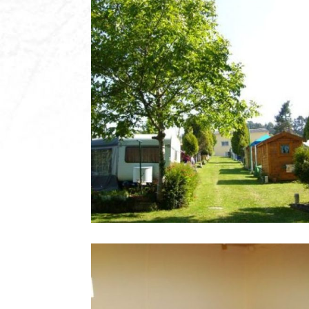
Camping con
Ampliar
bungalow en A
Coruña