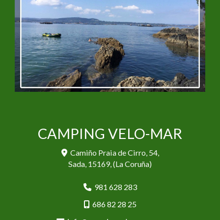
CAMPING VELO-MAR
Camiño Praia de Cirro, 54,
Sada
,
15169
,
(La Coruña)
981 628 283
686 82 28 25